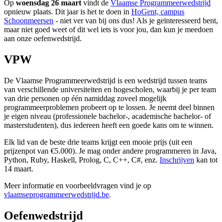
Op
woensdag 26 maart
vindt de
Vlaamse Programmeerwedstrijd
opnieuw plaats. Dit jaar is het te doen in
HoGent, campus
Schoonmeersen
- niet ver van bij ons dus! Als je geïnteresseerd bent,
maar niet goed weet of dit wel iets is voor jou, dan kun je meedoen
aan onze oefenwedstrijd.
VPW
De Vlaamse Programmeerwedstrijd is een wedstrijd tussen teams
van verschillende universiteiten en hogescholen, waarbij je per team
van drie personen op één namiddag zoveel mogelijk
programmeerproblemen probeert op te lossen. Je neemt deel binnen
je eigen niveau (professionele bachelor-, academische bachelor- of
masterstudenten), dus iedereen heeft een goede kans om te winnen.
Elk lid van de beste drie teams krijgt een mooie prijs (uit een
prijzenpot van €5.000). Je mag onder andere programmeren in Java,
Python, Ruby, Haskell, Prolog, C, C++, C#, enz.
Inschrijven
kan tot
14 maart.
Meer informatie en voorbeeldvragen vind je op
vlaamseprogrammeerwedstrijd.be
.
Oefenwedstrijd