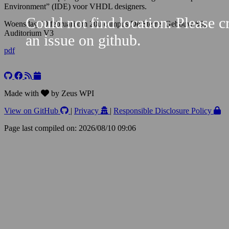
Environment” (IDE) voor VHDL designers.
Could not find location. Please c
Woensdag 10 februari om 20u campus De Sterre, Gebouw S9,
Auditorium V3
an issue on github.
pdf
Leaflet
+
−
Made with
by Zeus WPI
View on GitHub
|
Privacy
|
Responsible Disclosure Policy
Page last compiled on: 2026/08/10 09:06