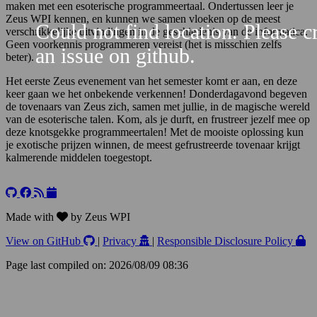
maken met een esoterische programmeertaal. Ondertussen leer je
Zeus WPI kennen, en kunnen we samen vloeken op de meest
Could not find location. Please c
verschrikkelijke uitvindingen in de geschiedenis van de informatica.
Geen voorkennis programmeren vereist (het is misschien zelfs
an issue on github.
beter).
Het eerste Zeus evenement van het semester komt er aan, en deze
keer gaan we het onbekende verkennen! Donderdagavond begeven
de tovenaars van Zeus zich, samen met jullie, in de magische wereld
van de esoterische talen. Kom, als je durft, en frustreer jezelf mee op
deze knotsgekke programmeertalen! Met de mooiste oplossing kun
je exotische prijzen winnen, de meest gefrustreerde tovenaar krijgt
kalmerende middelen toegestopt.
Leaflet
+
−
Made with
by Zeus WPI
View on GitHub
|
Privacy
|
Responsible Disclosure Policy
Page last compiled on: 2026/08/09 08:36