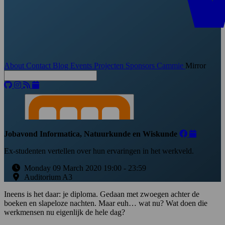
About
Contact
Blog
Events
Projecten
Sponsors
Cammie
Mirror
Jobavond Informatica, Natuurkunde en Wiskunde
Ex-studenten vertellen over hun ervaringen in het werkveld.
Monday 09 March 2020 19:00
-
23:59
Auditorium A3
Ineens is het daar: je diploma. Gedaan met zwoegen achter de
boeken en slapeloze nachten. Maar euh… wat nu? Wat doen die
werkmensen nu eigenlijk de hele dag?