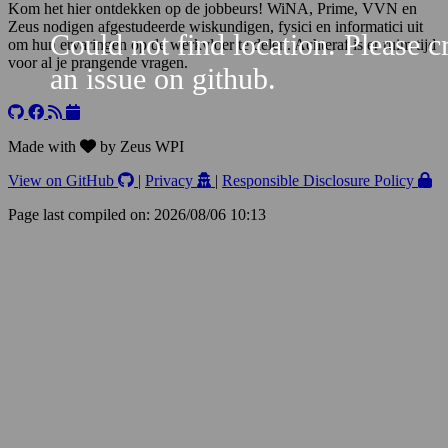
Kom het hier ontdekken op de jobbeurs! WiNA, Prime, VVN en
Zeus nodigen afgestudeerde wiskundigen, fysici en informatici uit
Could not find location. Please c
om hun ervaringen op de werkvloer te delen. Achteraf is er ruim tijd
voor al je prangende vragen.
an issue on github.
Leaflet
+
−
Made with
by Zeus WPI
View on GitHub
|
Privacy
|
Responsible Disclosure Policy
Page last compiled on: 2026/08/06 10:13