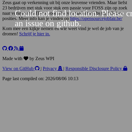
Zeus gaat op verkenning uit bij onze leuvense vrienden. Maar liefst
23 bedrijven met stuk voor stuk een passie voor FOSS zijn op zoek
Could not find location. Please c
naar versgeperste IT-ers voor alles van studentenjobs tot full-time
posities. Meer info kan je vinden op
https://opensourcejobfair.be/
an issue on github.
Kom mee een kijkje nemen en wie weet vind je wel de job van je
dromen!
Schrijf je hier in.
Leaflet
+
−
Made with
by Zeus WPI
View on GitHub
|
Privacy
|
Responsible Disclosure Policy
Page last compiled on: 2026/08/06 10:13