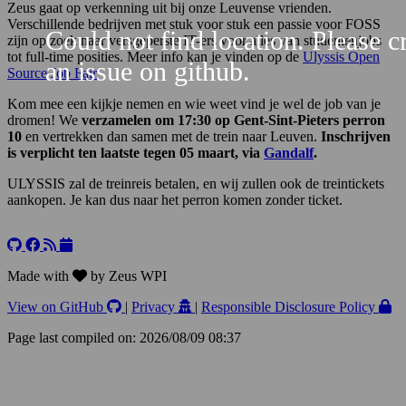
Zeus gaat op verkenning uit bij onze Leuvense vrienden.
Verschillende bedrijven met stuk voor stuk een passie voor FOSS
Could not find location. Please c
zijn op zoek naar versgeperste IT-ers voor alles van studentenjobs
tot full-time posities. Meer info kan je vinden op de
Ulyssis Open
an issue on github.
Source Job Fair
Kom mee een kijkje nemen en wie weet vind je wel de job van je
dromen! We
verzamelen om 17:30 op Gent-Sint-Pieters perron
10
en vertrekken dan samen met de trein naar Leuven.
Inschrijven
is verplicht ten laatste tegen 05 maart, via
Gandalf
.
ULYSSIS zal de treinreis betalen, en wij zullen ook de treintickets
aankopen. Je kan dus naar het perron komen zonder ticket.
Leaflet
+
−
Made with
by Zeus WPI
View on GitHub
|
Privacy
|
Responsible Disclosure Policy
Page last compiled on: 2026/08/09 08:37