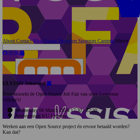
About
Contact
Blog
Events
Projecten
Sponsors
Cammie
Mirror
ULYSSIS Jobavond
Zeus bezoekt de Open Source Job Fair van onze Leuvense
collega's!
Wednesday 06 March 2024 17:30
-
22:30
Jubileumzaal KU Leuven
Werken aan een Open Source project én ervoor betaald worden?
Kan dat?