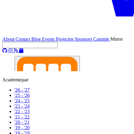
About
Contact
Blog
Events
Projecten
Sponsors
Cammie
Mirror
Academiejaar
'26 - '27
'25 - '26
'24 - '25
'23 - '24
'22 - '23
'21 - '22
'20 - '21
'19 - '20
'18 - '19