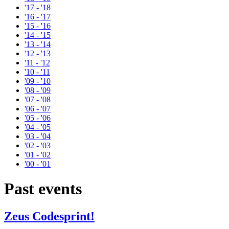
'17 - '18
'16 - '17
'15 - '16
'14 - '15
'13 - '14
'12 - '13
'11 - '12
'10 - '11
'09 - '10
'08 - '09
'07 - '08
'06 - '07
'05 - '06
'04 - '05
'03 - '04
'02 - '03
'01 - '02
'00 - '01
Past events
Zeus Codesprint!