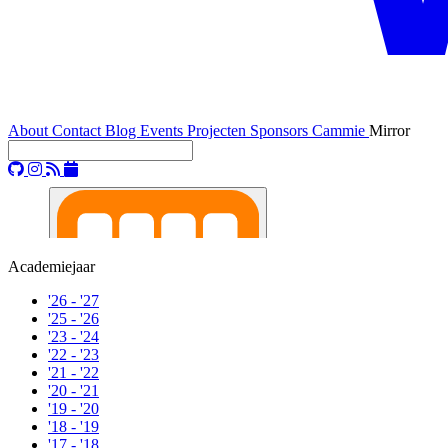
About
Contact
Blog
Events
Projecten
Sponsors
Cammie
Mirror
Academiejaar
'26 - '27
'25 - '26
'23 - '24
'22 - '23
'21 - '22
'20 - '21
'19 - '20
'18 - '19
'17 - '18