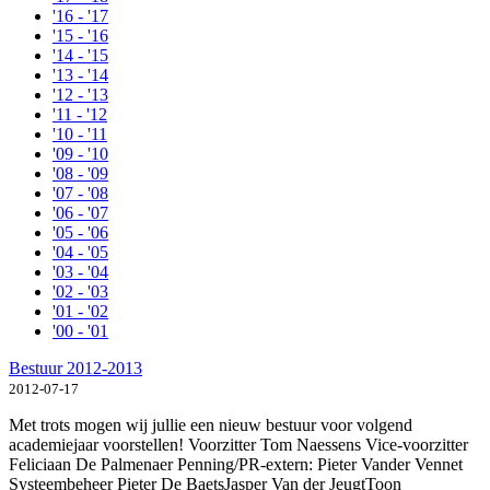
'16 - '17
'15 - '16
'14 - '15
'13 - '14
'12 - '13
'11 - '12
'10 - '11
'09 - '10
'08 - '09
'07 - '08
'06 - '07
'05 - '06
'04 - '05
'03 - '04
'02 - '03
'01 - '02
'00 - '01
Bestuur 2012-2013
2012-07-17
Met trots mogen wij jullie een nieuw bestuur voor volgend
academiejaar voorstellen! Voorzitter Tom Naessens Vice-voorzitter
Feliciaan De Palmenaer Penning/PR-extern: Pieter Vander Vennet
Systeembeheer Pieter De BaetsJasper Van der JeugtToon