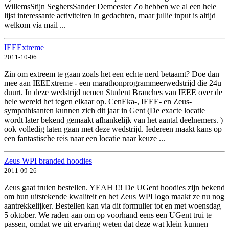
WillemsStijn SeghersSander Demeester Zo hebben we al een hele
lijst interessante activiteiten in gedachten, maar jullie input is altijd
welkom via mail ...
IEEExtreme
2011-10-06
Zin om extreem te gaan zoals het een echte nerd betaamt? Doe dan
mee aan IEEExtreme - een marathonprogrammeerwedstrijd die 24u
duurt. In deze wedstrijd nemen Student Branches van IEEE over de
hele wereld het tegen elkaar op. CenEka-, IEEE- en Zeus-
sympathisanten kunnen zich dit jaar in Gent (De exacte locatie
wordt later bekend gemaakt afhankelijk van het aantal deelnemers. )
ook volledig laten gaan met deze wedstrijd. Iedereen maakt kans op
een fantastische reis naar een locatie naar keuze ...
Zeus WPI branded hoodies
2011-09-26
Zeus gaat truien bestellen. YEAH !!! De UGent hoodies zijn bekend
om hun uitstekende kwaliteit en het Zeus WPI logo maakt ze nu nog
aantrekkelijker. Bestellen kan via dit formulier tot en met woensdag
5 oktober. We raden aan om op voorhand eens een UGent trui te
passen, omdat we uit ervaring weten dat deze wat klein kunnen